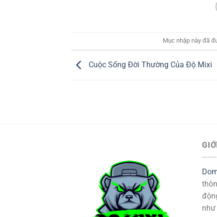
Mục nhập này đã đ
Cuộc Sống Đời Thường Của Độ Mixi
GIỚ
Domi
thôn
động
như 