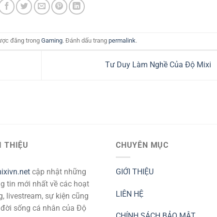
ược đăng trong
Gaming
. Đánh dấu trang
permalink
.
Tư Duy Làm Nghề Của Độ Mixi
I THIỆU
CHUYÊN MỤC
xivn.net
cập nhật những
GIỚI THIỆU
g tin mới nhất về các hoạt
LIÊN HỆ
, livestream, sự kiện cũng
đời sống cá nhân của Độ
CHÍNH SÁCH BẢO MẬT