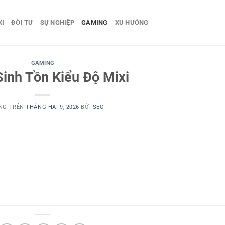
XI
ĐỜI TƯ
SỰ NGHIỆP
GAMING
XU HƯỚNG
GAMING
inh Tồn Kiểu Độ Mixi
NG TRÊN
THÁNG HAI 9, 2026
BỞI
SEO